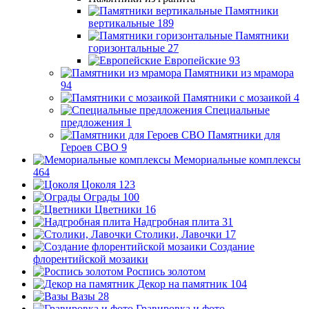
Памятники
вертикальные
189
Памятники
горизонтальные
27
Европейские
93
Памятники из мрамора
94
Памятники с мозаикой
4
Специальные
предложения
1
Памятники для
Героев СВО
9
Мемориальные комплексы
464
Цоколя
123
Ограды
100
Цветники
16
Надгробная плита
31
Столики, Лавочки
17
Создание
флорентийской мозаики
Роспись золотом
Декор на памятник
104
Вазы
28
Гравировка и фото