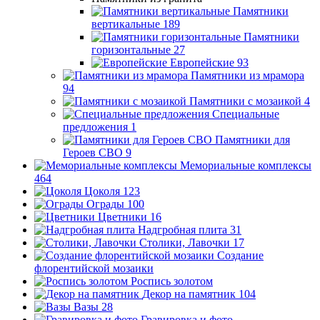
Памятники
вертикальные
189
Памятники
горизонтальные
27
Европейские
93
Памятники из мрамора
94
Памятники с мозаикой
4
Специальные
предложения
1
Памятники для
Героев СВО
9
Мемориальные комплексы
464
Цоколя
123
Ограды
100
Цветники
16
Надгробная плита
31
Столики, Лавочки
17
Создание
флорентийской мозаики
Роспись золотом
Декор на памятник
104
Вазы
28
Гравировка и фото