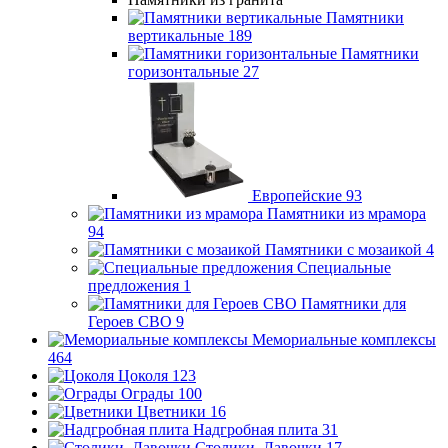
Памятники
вертикальные
189
Памятники
горизонтальные
27
Европейские
93
Памятники из мрамора
94
Памятники с мозаикой
4
Специальные
предложения
1
Памятники для
Героев СВО
9
Мемориальные комплексы
464
Цоколя
123
Ограды
100
Цветники
16
Надгробная плита
31
Столики, Лавочки
17