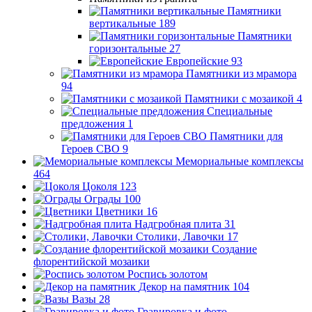
Памятники
вертикальные
189
Памятники
горизонтальные
27
Европейские
93
Памятники из мрамора
94
Памятники с мозаикой
4
Специальные
предложения
1
Памятники для
Героев СВО
9
Мемориальные комплексы
464
Цоколя
123
Ограды
100
Цветники
16
Надгробная плита
31
Столики, Лавочки
17
Создание
флорентийской мозаики
Роспись золотом
Декор на памятник
104
Вазы
28
Гравировка и фото