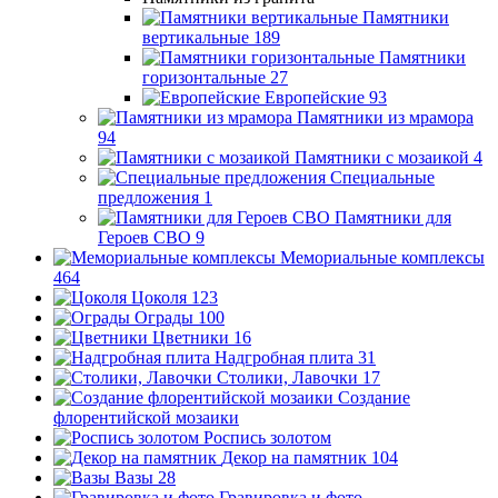
Памятники
вертикальные
189
Памятники
горизонтальные
27
Европейские
93
Памятники из мрамора
94
Памятники с мозаикой
4
Специальные
предложения
1
Памятники для
Героев СВО
9
Мемориальные комплексы
464
Цоколя
123
Ограды
100
Цветники
16
Надгробная плита
31
Столики, Лавочки
17
Создание
флорентийской мозаики
Роспись золотом
Декор на памятник
104
Вазы
28
Гравировка и фото