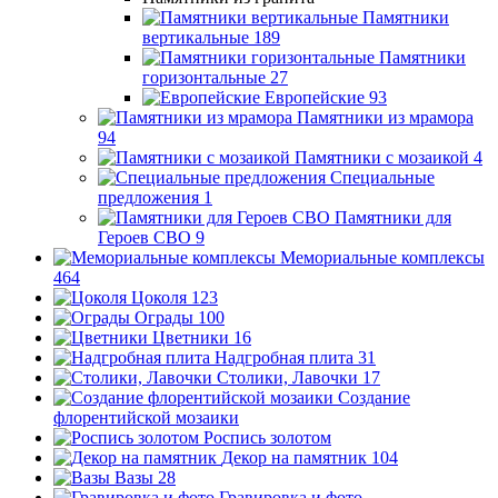
Памятники
вертикальные
189
Памятники
горизонтальные
27
Европейские
93
Памятники из мрамора
94
Памятники с мозаикой
4
Специальные
предложения
1
Памятники для
Героев СВО
9
Мемориальные комплексы
464
Цоколя
123
Ограды
100
Цветники
16
Надгробная плита
31
Столики, Лавочки
17
Создание
флорентийской мозаики
Роспись золотом
Декор на памятник
104
Вазы
28
Гравировка и фото