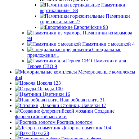
Памятники
вертикальные
189
Памятники
горизонтальные
27
Европейские
93
Памятники из мрамора
94
Памятники с мозаикой
4
Специальные
предложения
1
Памятники для
Героев СВО
9
Мемориальные комплексы
464
Цоколя
123
Ограды
100
Цветники
16
Надгробная плита
31
Столики, Лавочки
17
Создание
флорентийской мозаики
Роспись золотом
Декор на памятник
104
Вазы
28
Гравировка и фото