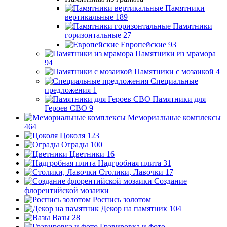
Памятники
вертикальные
189
Памятники
горизонтальные
27
Европейские
93
Памятники из мрамора
94
Памятники с мозаикой
4
Специальные
предложения
1
Памятники для
Героев СВО
9
Мемориальные комплексы
464
Цоколя
123
Ограды
100
Цветники
16
Надгробная плита
31
Столики, Лавочки
17
Создание
флорентийской мозаики
Роспись золотом
Декор на памятник
104
Вазы
28
Гравировка и фото