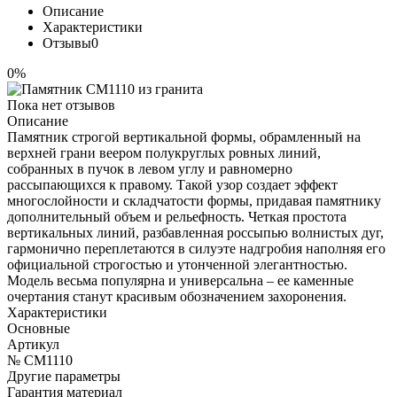
Описание
Характеристики
Отзывы
0
0%
Пока нет отзывов
Описание
Памятник строгой вертикальной формы, обрамленный на
верхней грани веером полукруглых ровных линий,
собранных в пучок в левом углу и равномерно
рассыпающихся к правому. Такой узор создает эффект
многослойности и складчатости формы, придавая памятнику
дополнительный объем и рельефность. Четкая простота
вертикальных линий, разбавленная россыпью волнистых дуг,
гармонично переплетаются в силуэте надгробия наполняя его
официальной строгостью и утонченной элегантностью.
Модель весьма популярна и универсальна – ее каменные
очертания станут красивым обозначением захоронения.
Характеристики
Основные
Артикул
№ CM1110
Другие параметры
Гарантия материал