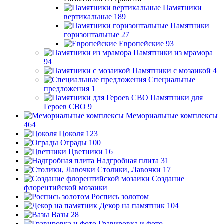
Памятники
вертикальные
189
Памятники
горизонтальные
27
Европейские
93
Памятники из мрамора
94
Памятники с мозаикой
4
Специальные
предложения
1
Памятники для
Героев СВО
9
Мемориальные комплексы
464
Цоколя
123
Ограды
100
Цветники
16
Надгробная плита
31
Столики, Лавочки
17
Создание
флорентийской мозаики
Роспись золотом
Декор на памятник
104
Вазы
28
Гравировка и фото