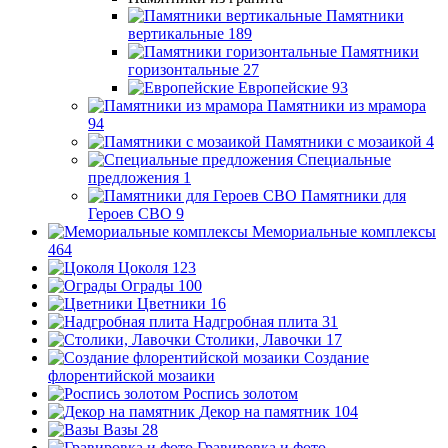
Памятники
вертикальные
189
Памятники
горизонтальные
27
Европейские
93
Памятники из мрамора
94
Памятники с мозаикой
4
Специальные
предложения
1
Памятники для
Героев СВО
9
Мемориальные комплексы
464
Цоколя
123
Ограды
100
Цветники
16
Надгробная плита
31
Столики, Лавочки
17
Создание
флорентийской мозаики
Роспись золотом
Декор на памятник
104
Вазы
28
Гравировка и фото