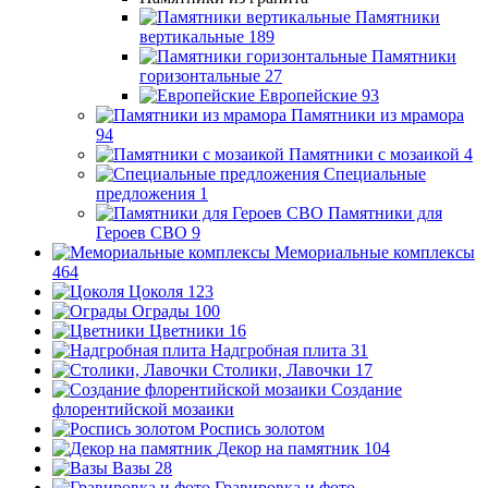
Памятники
вертикальные
189
Памятники
горизонтальные
27
Европейские
93
Памятники из мрамора
94
Памятники с мозаикой
4
Специальные
предложения
1
Памятники для
Героев СВО
9
Мемориальные комплексы
464
Цоколя
123
Ограды
100
Цветники
16
Надгробная плита
31
Столики, Лавочки
17
Создание
флорентийской мозаики
Роспись золотом
Декор на памятник
104
Вазы
28
Гравировка и фото