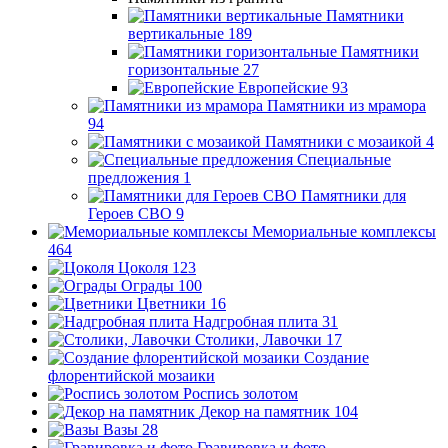
Памятники
вертикальные
189
Памятники
горизонтальные
27
Европейские
93
Памятники из мрамора
94
Памятники с мозаикой
4
Специальные
предложения
1
Памятники для
Героев СВО
9
Мемориальные комплексы
464
Цоколя
123
Ограды
100
Цветники
16
Надгробная плита
31
Столики, Лавочки
17
Создание
флорентийской мозаики
Роспись золотом
Декор на памятник
104
Вазы
28
Гравировка и фото