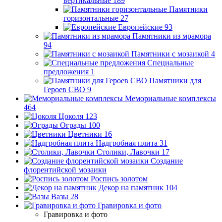
вертикальные
189
Памятники
горизонтальные
27
Европейские
93
Памятники из мрамора
94
Памятники с мозаикой
4
Специальные
предложения
1
Памятники для
Героев СВО
9
Мемориальные комплексы
464
Цоколя
123
Ограды
100
Цветники
16
Надгробная плита
31
Столики, Лавочки
17
Создание
флорентийской мозаики
Роспись золотом
Декор на памятник
104
Вазы
28
Гравировка и фото
Гравировка и фото