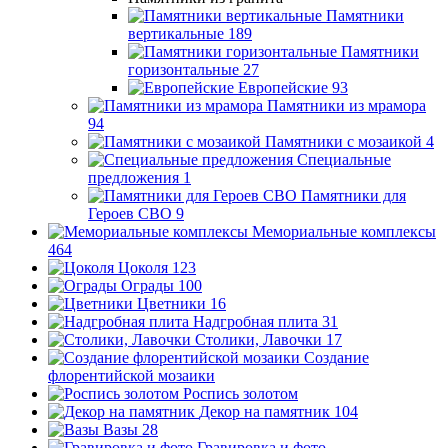
Памятники
вертикальные
189
Памятники
горизонтальные
27
Европейские
93
Памятники из мрамора
94
Памятники с мозаикой
4
Специальные
предложения
1
Памятники для
Героев СВО
9
Мемориальные комплексы
464
Цоколя
123
Ограды
100
Цветники
16
Надгробная плита
31
Столики, Лавочки
17
Создание
флорентийской мозаики
Роспись золотом
Декор на памятник
104
Вазы
28
Гравировка и фото