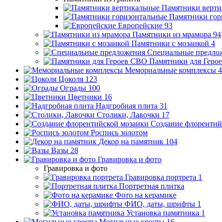
Памятники верти
Памятники гор
Европейские
93
Памятники из мрамора
94
Памятники с мозаикой
4
Специальные предло
Памятники для Геро
Мемориальные комплексы
4
Цоколя
123
Ограды
100
Цветники
16
Надгробная плита
31
Столики, Лавочки
17
Создание флорентий
Роспись золотом
Декор на памятник
104
Вазы
28
Гравировка и фото
Гравировка и фото
Гравировка портрета
1
Портретная плитка
Фото на керамике
ФИО, даты, шрифты
1
Установка памятника
1
Могильные кресты
16