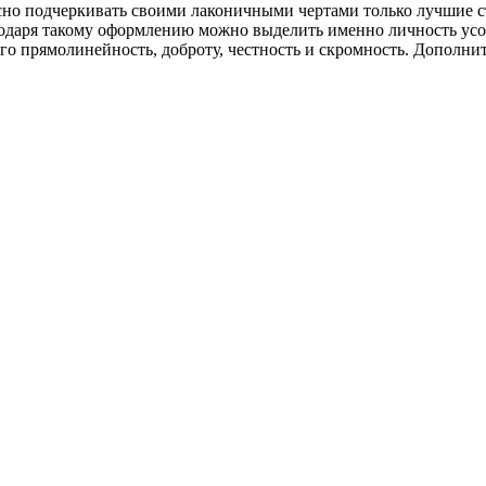
расно подчеркивать своими лаконичными чертами только лучшие 
одаря такому оформлению можно выделить именно личность усоп
го прямолинейность, доброту, честность и скромность. Дополни