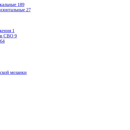
кальные
189
изонтальные
27
жения
1
ев СВО
9
64
ской мозаики