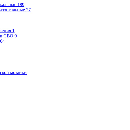
кальные
189
изонтальные
27
жения
1
ев СВО
9
64
ской мозаики