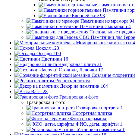
Памятники верти
Памятники гор
Европейские
93
Памятники из мрамора
94
Памятники с мозаикой
4
Специальные предло
Памятники для Геро
Мемориальные комплексы
4
Цоколя
123
Ограды
100
Цветники
16
Надгробная плита
31
Столики, Лавочки
17
Создание флорентий
Роспись золотом
Декор на памятник
104
Вазы
28
Гравировка и фото
Гравировка и фото
Гравировка портрета
1
Портретная плитка
Фото на керамике
ФИО, даты, шрифты
1
Установка памятника
1
Могильные кресты
16