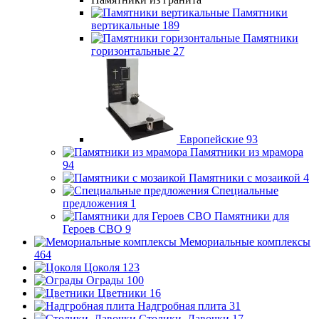
Памятники
вертикальные
189
Памятники
горизонтальные
27
Европейские
93
Памятники из мрамора
94
Памятники с мозаикой
4
Специальные
предложения
1
Памятники для
Героев СВО
9
Мемориальные комплексы
464
Цоколя
123
Ограды
100
Цветники
16
Надгробная плита
31
Столики, Лавочки
17