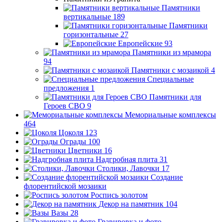
Памятники
вертикальные
189
Памятники
горизонтальные
27
Европейские
93
Памятники из мрамора
94
Памятники с мозаикой
4
Специальные
предложения
1
Памятники для
Героев СВО
9
Мемориальные комплексы
464
Цоколя
123
Ограды
100
Цветники
16
Надгробная плита
31
Столики, Лавочки
17
Создание
флорентийской мозаики
Роспись золотом
Декор на памятник
104
Вазы
28
Гравировка и фото