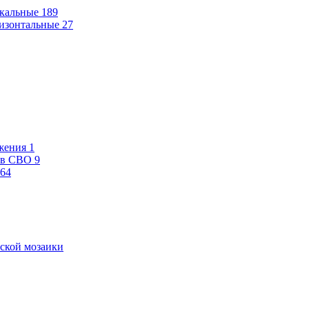
кальные
189
изонтальные
27
жения
1
ев СВО
9
64
ской мозаики