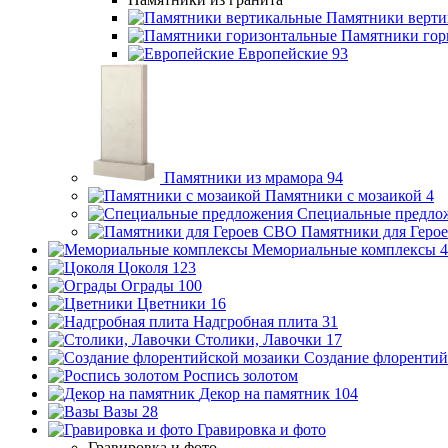
Памятники верти
Памятники гор
Европейские
93
Памятники из мрамора
94
Памятники с мозаикой
4
Специальные предло
Памятники для Геро
Мемориальные комплексы
4
Цоколя
123
Ограды
100
Цветники
16
Надгробная плита
31
Столики, Лавочки
17
Создание флорентий
Роспись золотом
Декор на памятник
104
Вазы
28
Гравировка и фото
Гравировка и фото