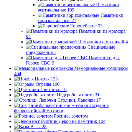
Памятники
вертикальные
189
Памятники
горизонтальные
27
Европейские
93
Памятники из мрамора
94
Памятники с мозаикой
4
Специальные
предложения
1
Памятники для
Героев СВО
9
Мемориальные комплексы
464
Цоколя
123
Ограды
100
Цветники
16
Надгробная плита
31
Столики, Лавочки
17
Создание
флорентийской мозаики
Роспись золотом
Декор на памятник
104
Вазы
28
Гравировка и фото