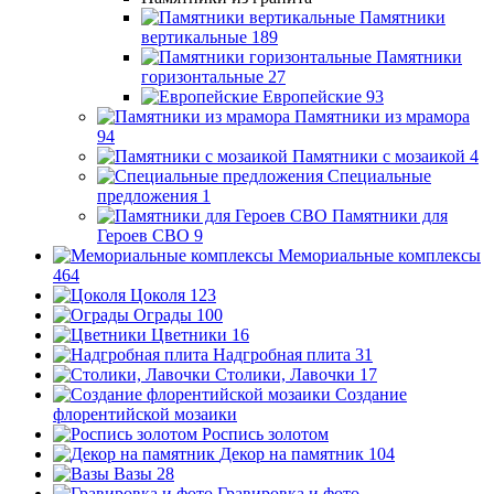
Памятники
вертикальные
189
Памятники
горизонтальные
27
Европейские
93
Памятники из мрамора
94
Памятники с мозаикой
4
Специальные
предложения
1
Памятники для
Героев СВО
9
Мемориальные комплексы
464
Цоколя
123
Ограды
100
Цветники
16
Надгробная плита
31
Столики, Лавочки
17
Создание
флорентийской мозаики
Роспись золотом
Декор на памятник
104
Вазы
28
Гравировка и фото