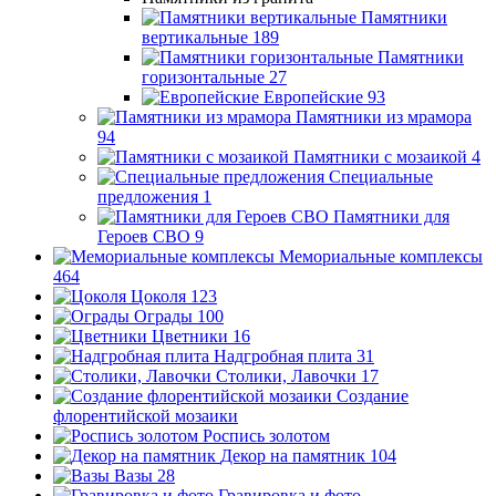
Памятники
вертикальные
189
Памятники
горизонтальные
27
Европейские
93
Памятники из мрамора
94
Памятники с мозаикой
4
Специальные
предложения
1
Памятники для
Героев СВО
9
Мемориальные комплексы
464
Цоколя
123
Ограды
100
Цветники
16
Надгробная плита
31
Столики, Лавочки
17
Создание
флорентийской мозаики
Роспись золотом
Декор на памятник
104
Вазы
28
Гравировка и фото