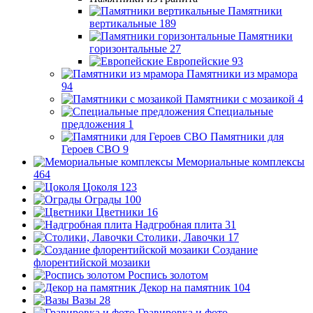
Памятники
вертикальные
189
Памятники
горизонтальные
27
Европейские
93
Памятники из мрамора
94
Памятники с мозаикой
4
Специальные
предложения
1
Памятники для
Героев СВО
9
Мемориальные комплексы
464
Цоколя
123
Ограды
100
Цветники
16
Надгробная плита
31
Столики, Лавочки
17
Создание
флорентийской мозаики
Роспись золотом
Декор на памятник
104
Вазы
28
Гравировка и фото