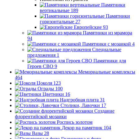
Памятники
вертикальные
189
Памятники
горизонтальные
27
Европейские
93
Памятники из мрамора
94
Памятники с мозаикой
4
Специальные
предложения
1
Памятники для
Героев СВО
9
Мемориальные комплексы
464
Цоколя
123
Ограды
100
Цветники
16
Надгробная плита
31
Столики, Лавочки
17
Создание
флорентийской мозаики
Роспись золотом
Декор на памятник
104
Вазы
28
Гравировка и фото