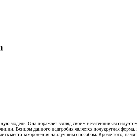
а
ную модель. Она поражает взгляд своим незатейливым силуэтом
линии. Венцом данного надгробия является полукруглая форма,
ить место захоронения наилучшим способом. Кроме того, памятн