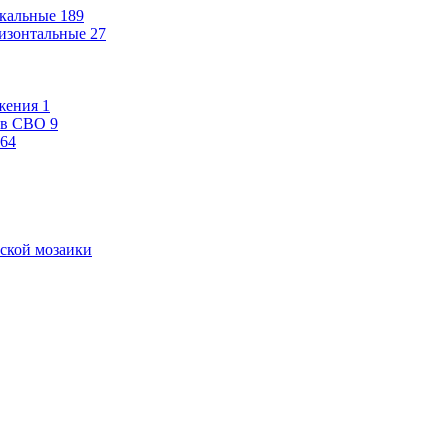
кальные
189
изонтальные
27
жения
1
ев СВО
9
64
ской мозаики