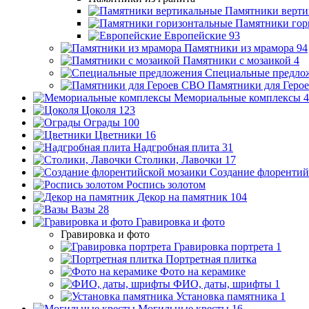
Памятники верти
Памятники гор
Европейские
93
Памятники из мрамора
94
Памятники с мозаикой
4
Специальные предло
Памятники для Геро
Мемориальные комплексы
4
Цоколя
123
Ограды
100
Цветники
16
Надгробная плита
31
Столики, Лавочки
17
Создание флорентий
Роспись золотом
Декор на памятник
104
Вазы
28
Гравировка и фото
Гравировка и фото
Гравировка портрета
1
Портретная плитка
Фото на керамике
ФИО, даты, шрифты
1
Установка памятника
1
Могильные кресты
16