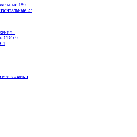
кальные
189
изонтальные
27
жения
1
ев СВО
9
64
ской мозаики