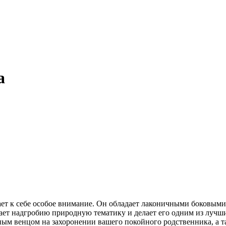
а
т к себе особое внимание. Он обладает лаконичными боковыми
ет надгробию природную тематику и делает его одним из лучши
ным венцом на захоронении вашего покойного родственника, а т