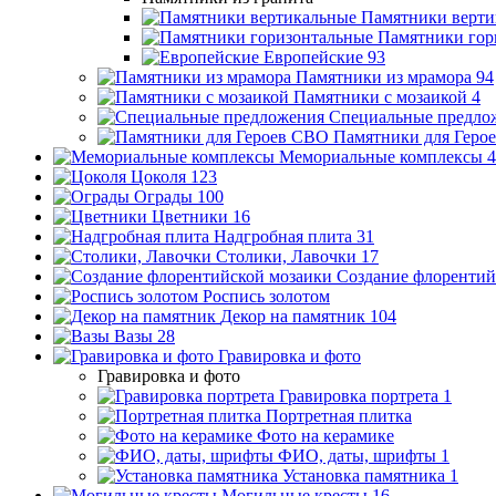
Памятники верти
Памятники гор
Европейские
93
Памятники из мрамора
94
Памятники с мозаикой
4
Специальные предло
Памятники для Геро
Мемориальные комплексы
4
Цоколя
123
Ограды
100
Цветники
16
Надгробная плита
31
Столики, Лавочки
17
Создание флорентий
Роспись золотом
Декор на памятник
104
Вазы
28
Гравировка и фото
Гравировка и фото
Гравировка портрета
1
Портретная плитка
Фото на керамике
ФИО, даты, шрифты
1
Установка памятника
1
Могильные кресты
16