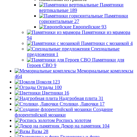
Памятники
вертикальные
189
Памятники
горизонтальные
27
Европейские
93
Памятники из мрамора
94
Памятники с мозаикой
4
Специальные
предложения
1
Памятники для
Героев СВО
9
Мемориальные комплексы
464
Цоколя
123
Ограды
100
Цветники
16
Надгробная плита
31
Столики, Лавочки
17
Создание
флорентийской мозаики
Роспись золотом
Декор на памятник
104
Вазы
28
Гравировка и фото