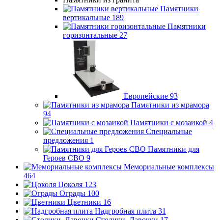
Памятники
вертикальные
189
Памятники
горизонтальные
27
Европейские
93
Памятники из мрамора
94
Памятники с мозаикой
4
Специальные
предложения
1
Памятники для
Героев СВО
9
Мемориальные комплексы
464
Цоколя
123
Ограды
100
Цветники
16
Надгробная плита
31
Столики, Лавочки
17