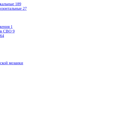
кальные
189
изонтальные
27
жения
1
ев СВО
9
64
ской мозаики