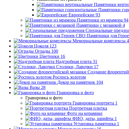
Памятники верти
Памятники гор
Европейские
93
Памятники из мрамора
94
Памятники с мозаикой
4
Специальные предло
Памятники для Геро
Мемориальные комплексы
4
Цоколя
123
Ограды
100
Цветники
16
Надгробная плита
31
Столики, Лавочки
17
Создание флорентий
Роспись золотом
Декор на памятник
104
Вазы
28
Гравировка и фото
Гравировка и фото
Гравировка портрета
1
Портретная плитка
Фото на керамике
ФИО, даты, шрифты
1
Установка памятника
1
Могильные кресты
16