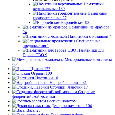
Памятники
вертикальные
189
Памятники
горизонтальные
27
Европейские
93
Памятники из мрамора
94
Памятники с мозаикой
4
Специальные
предложения
1
Памятники для
Героев СВО
9
Мемориальные комплексы
464
Цоколя
123
Ограды
100
Цветники
16
Надгробная плита
31
Столики, Лавочки
17
Создание
флорентийской мозаики
Роспись золотом
Декор на памятник
104
Вазы
28
Гравировка и фото