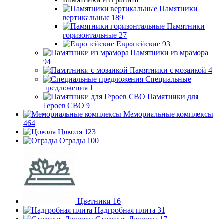
Памятники
вертикальные
189
Памятники
горизонтальные
27
Европейские
93
Памятники из мрамора
94
Памятники с мозаикой
4
Специальные
предложения
1
Памятники для
Героев СВО
9
Мемориальные комплексы
464
Цоколя
123
Ограды
100
Цветники
16
Надгробная плита
31
Столики, Лавочки
17