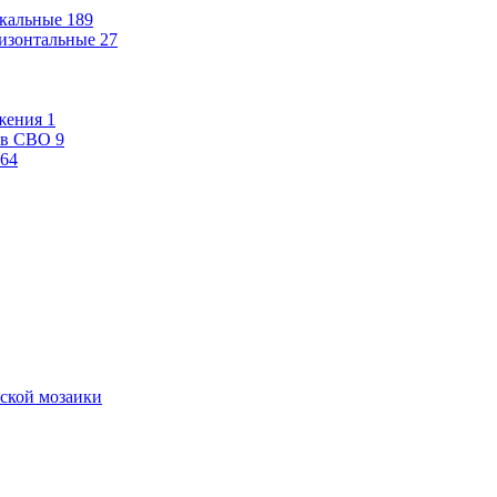
кальные
189
изонтальные
27
жения
1
ев СВО
9
64
ской мозаики