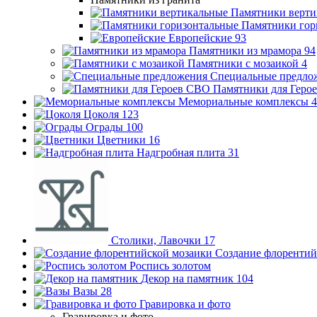
Памятники верти
Памятники гор
Европейские
93
Памятники из мрамора
94
Памятники с мозаикой
4
Специальные предло
Памятники для Геро
Мемориальные комплексы
4
Цоколя
123
Ограды
100
Цветники
16
Надгробная плита
31
Столики, Лавочки
17
Создание флорентий
Роспись золотом
Декор на памятник
104
Вазы
28
Гравировка и фото
Гравировка и фото