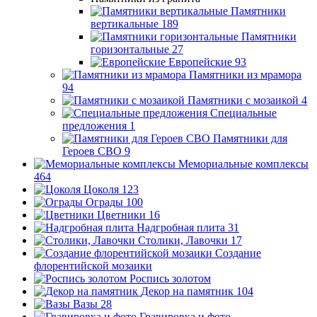
Памятники
вертикальные
189
Памятники
горизонтальные
27
Европейские
93
Памятники из мрамора
94
Памятники с мозаикой
4
Специальные
предложения
1
Памятники для
Героев СВО
9
Мемориальные комплексы
464
Цоколя
123
Ограды
100
Цветники
16
Надгробная плита
31
Столики, Лавочки
17
Создание
флорентийской мозаики
Роспись золотом
Декор на памятник
104
Вазы
28
Гравировка и фото