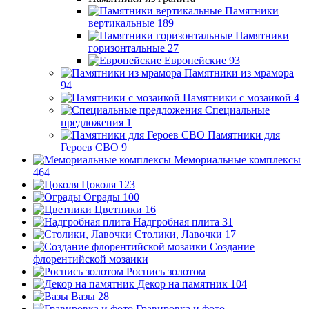
Памятники
вертикальные
189
Памятники
горизонтальные
27
Европейские
93
Памятники из мрамора
94
Памятники с мозаикой
4
Специальные
предложения
1
Памятники для
Героев СВО
9
Мемориальные комплексы
464
Цоколя
123
Ограды
100
Цветники
16
Надгробная плита
31
Столики, Лавочки
17
Создание
флорентийской мозаики
Роспись золотом
Декор на памятник
104
Вазы
28
Гравировка и фото