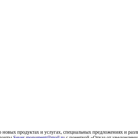
 новых продуктах и услугах, специальных предложениях и разл
 почты
Sever-monument@mail.ru
с пометкой «Отказ от уведомлени