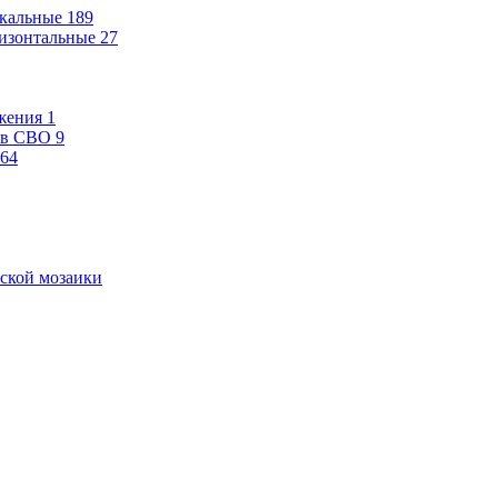
кальные
189
изонтальные
27
жения
1
ев СВО
9
64
ской мозаики