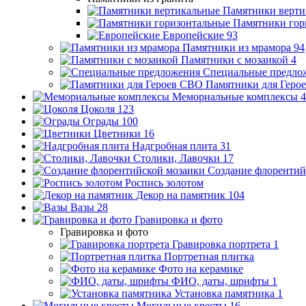
Памятники верти
Памятники гор
Европейские
93
Памятники из мрамора
94
Памятники с мозаикой
4
Специальные предло
Памятники для Геро
Мемориальные комплексы
4
Цоколя
123
Ограды
100
Цветники
16
Надгробная плита
31
Столики, Лавочки
17
Создание флорентий
Роспись золотом
Декор на памятник
104
Вазы
28
Гравировка и фото
Гравировка и фото
Гравировка портрета
1
Портретная плитка
Фото на керамике
ФИО, даты, шрифты
1
Установка памятника
1
Могильные кресты
16