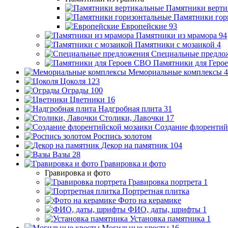
Памятники верти
Памятники гор
Европейские
93
Памятники из мрамора
94
Памятники с мозаикой
4
Специальные предло
Памятники для Геро
Мемориальные комплексы
4
Цоколя
123
Ограды
100
Цветники
16
Надгробная плита
31
Столики, Лавочки
17
Создание флорентий
Роспись золотом
Декор на памятник
104
Вазы
28
Гравировка и фото
Гравировка и фото
Гравировка портрета
1
Портретная плитка
Фото на керамике
ФИО, даты, шрифты
1
Установка памятника
1
Могильные кресты
16