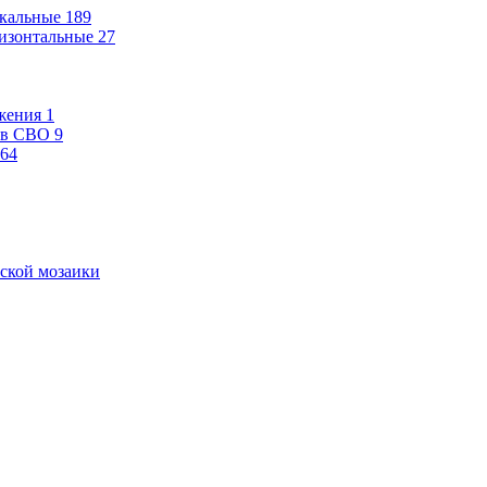
кальные
189
изонтальные
27
жения
1
ев СВО
9
64
ской мозаики