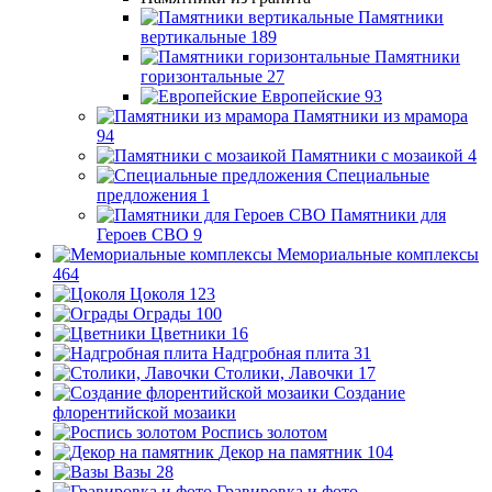
Памятники
вертикальные
189
Памятники
горизонтальные
27
Европейские
93
Памятники из мрамора
94
Памятники с мозаикой
4
Специальные
предложения
1
Памятники для
Героев СВО
9
Мемориальные комплексы
464
Цоколя
123
Ограды
100
Цветники
16
Надгробная плита
31
Столики, Лавочки
17
Создание
флорентийской мозаики
Роспись золотом
Декор на памятник
104
Вазы
28
Гравировка и фото