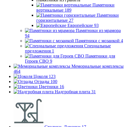
Памятники
вертикальные
189
Памятники
горизонтальные
27
Европейские
93
Памятники из мрамора
94
Памятники с мозаикой
4
Специальные
предложения
1
Памятники для
Героев СВО
9
Мемориальные комплексы
464
Цоколя
123
Ограды
100
Цветники
16
Надгробная плита
31
Столики, Лавочки
17