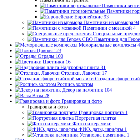
Памятники верти
Памятники гор
Европейские
93
Памятники из мрамора
94
Памятники с мозаикой
4
Специальные предло
Памятники для Геро
Мемориальные комплексы
4
Цоколя
123
Ограды
100
Цветники
16
Надгробная плита
31
Столики, Лавочки
17
Создание флорентий
Роспись золотом
Декор на памятник
104
Вазы
28
Гравировка и фото
Гравировка и фото
Гравировка портрета
1
Портретная плитка
Фото на керамике
ФИО, даты, шрифты
1
Установка памятника
1