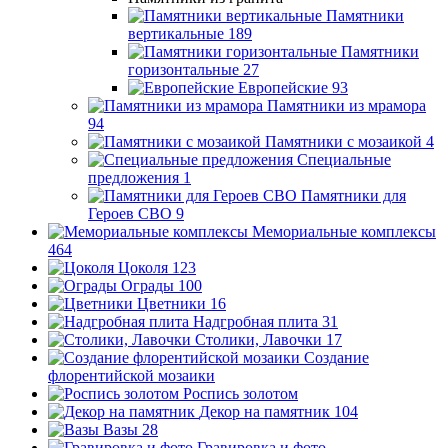
Памятники
вертикальные
189
Памятники
горизонтальные
27
Европейские
93
Памятники из мрамора
94
Памятники с мозаикой
4
Специальные
предложения
1
Памятники для
Героев СВО
9
Мемориальные комплексы
464
Цоколя
123
Ограды
100
Цветники
16
Надгробная плита
31
Столики, Лавочки
17
Создание
флорентийской мозаики
Роспись золотом
Декор на памятник
104
Вазы
28
Гравировка и фото