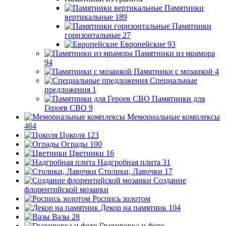
Памятники
вертикальные
189
Памятники
горизонтальные
27
Европейские
93
Памятники из мрамора
94
Памятники с мозаикой
4
Специальные
предложения
1
Памятники для
Героев СВО
9
Мемориальные комплексы
464
Цоколя
123
Ограды
100
Цветники
16
Надгробная плита
31
Столики, Лавочки
17
Создание
флорентийской мозаики
Роспись золотом
Декор на памятник
104
Вазы
28
Гравировка и фото