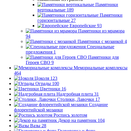
Памятники
вертикальные
189
Памятники
горизонтальные
27
Европейские
93
Памятники из мрамора
94
Памятники с мозаикой
4
Специальные
предложения
1
Памятники для
Героев СВО
9
Мемориальные комплексы
464
Цоколя
123
Ограды
100
Цветники
16
Надгробная плита
31
Столики, Лавочки
17
Создание
флорентийской мозаики
Роспись золотом
Декор на памятник
104
Вазы
28
Гравировка и фото