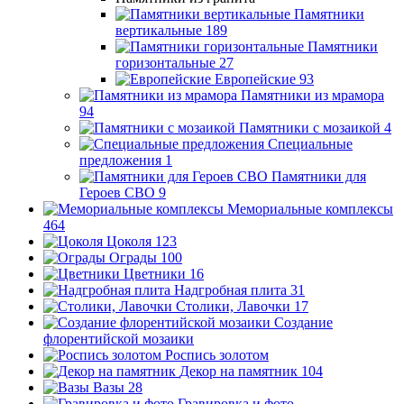
Памятники
вертикальные
189
Памятники
горизонтальные
27
Европейские
93
Памятники из мрамора
94
Памятники с мозаикой
4
Специальные
предложения
1
Памятники для
Героев СВО
9
Мемориальные комплексы
464
Цоколя
123
Ограды
100
Цветники
16
Надгробная плита
31
Столики, Лавочки
17
Создание
флорентийской мозаики
Роспись золотом
Декор на памятник
104
Вазы
28
Гравировка и фото