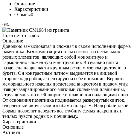
Описание
Характеристики
Отзывы
0
0%
Пока нет отзывов
Описание
Довольно замысловатая и сложная в своем исполнении форма
памятника. Вся композиция стелы состоит из нескольких
резных элементов, являющих собой монолитную и
гармонично сложенную конструкцию. Визуально плита
разделена на две части крупным резным узором цветочного
букета. Он контрастным пятном выделяется на лицевой
стороне надгробия, акцентируя на себе внимание. Вершина
мемориального изделия представлена крестом в правом углу,
изящно задрапированного мягкими складками плащаницы,
струящимися по всей ширине и плавно ниспадающими вниз.
От основания памятника поднимается развернутый свиток,
очерченный округлыми изгибами по краям. Надгробие такой
формы позволит передать все глубину самых искренних и
теплых чувств родных к почившему.
Характеристики
Основные
Артикул