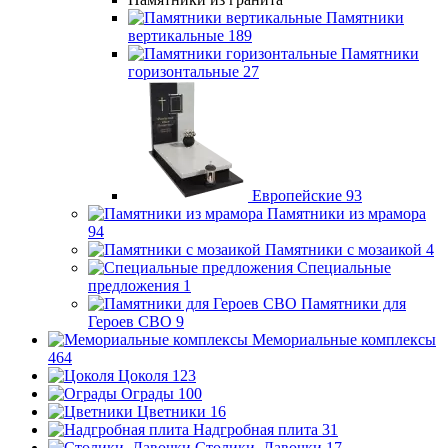
Памятники
вертикальные
189
Памятники
горизонтальные
27
Европейские
93
Памятники из мрамора
94
Памятники с мозаикой
4
Специальные
предложения
1
Памятники для
Героев СВО
9
Мемориальные комплексы
464
Цоколя
123
Ограды
100
Цветники
16
Надгробная плита
31
Столики, Лавочки
17