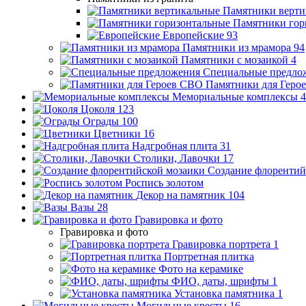
Памятники верти
Памятники гор
Европейские
93
Памятники из мрамора
94
Памятники с мозаикой
4
Специальные предло
Памятники для Геро
Мемориальные комплексы
4
Цоколя
123
Ограды
100
Цветники
16
Надгробная плита
31
Столики, Лавочки
17
Создание флорентий
Роспись золотом
Декор на памятник
104
Вазы
28
Гравировка и фото
Гравировка и фото
Гравировка портрета
1
Портретная плитка
Фото на керамике
ФИО, даты, шрифты
1
Установка памятника
1
Могильные кресты
16