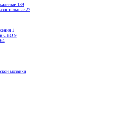
кальные
189
изонтальные
27
жения
1
ев СВО
9
64
ской мозаики