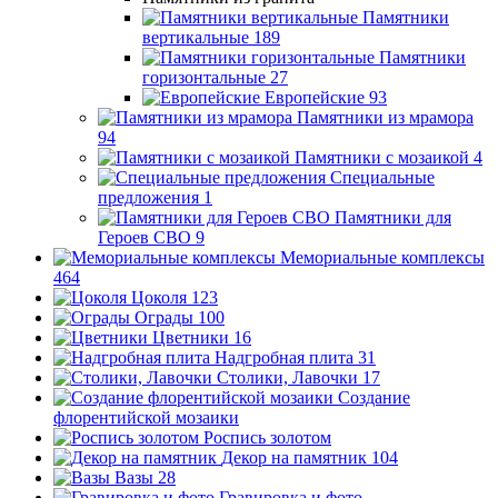
Памятники
вертикальные
189
Памятники
горизонтальные
27
Европейские
93
Памятники из мрамора
94
Памятники с мозаикой
4
Специальные
предложения
1
Памятники для
Героев СВО
9
Мемориальные комплексы
464
Цоколя
123
Ограды
100
Цветники
16
Надгробная плита
31
Столики, Лавочки
17
Создание
флорентийской мозаики
Роспись золотом
Декор на памятник
104
Вазы
28
Гравировка и фото