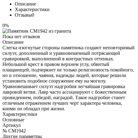
Описание
Характеристики
Отзывы
0
0%
Пока нет отзывов
Описание
Слегка изогнутые стороны памятника создают неповторимый
силуэт, дополненный и уравновешенный потрясающей
гравировкой, выполненной в контрастных оттенках.
Небольшой крест в правом верхнем углу, обвитый
плащаницей, подчеркнет не только религиозность покойного,
но и отношение, чаяния, надежды людей, которые решили
установить подобное сооружение ему на могилу.
Уравновешивает силуэт надгробия легчайшая гравировка
лавровой ветви. Лавр часто ассоциируют с божественным
провидением, победой, наградой. Такое надгробие станет
отличным отражением лучших черт характера человека,
коими он обладал при жизни.
Характеристики
Основные
Артикул
№ CM1942
Другие параметры