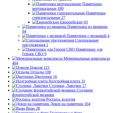
Памятники
вертикальные
189
Памятники
горизонтальные
27
Европейские
93
Памятники из мрамора
94
Памятники с мозаикой
4
Специальные
предложения
1
Памятники для
Героев СВО
9
Мемориальные комплексы
464
Цоколя
123
Ограды
100
Цветники
16
Надгробная плита
31
Столики, Лавочки
17
Создание
флорентийской мозаики
Роспись золотом
Декор на памятник
104
Вазы
28
Гравировка и фото