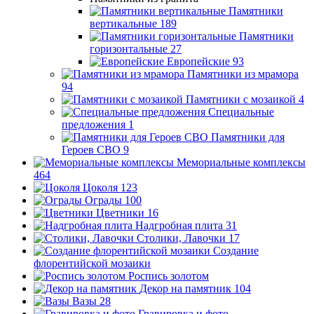
Памятники
вертикальные
189
Памятники
горизонтальные
27
Европейские
93
Памятники из мрамора
94
Памятники с мозаикой
4
Специальные
предложения
1
Памятники для
Героев СВО
9
Мемориальные комплексы
464
Цоколя
123
Ограды
100
Цветники
16
Надгробная плита
31
Столики, Лавочки
17
Создание
флорентийской мозаики
Роспись золотом
Декор на памятник
104
Вазы
28
Гравировка и фото