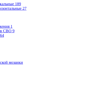
кальные
189
изонтальные
27
жения
1
ев СВО
9
64
ской мозаики