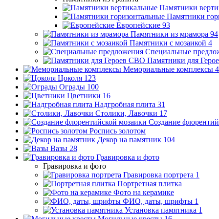
Памятники верти
Памятники гор
Европейские
93
Памятники из мрамора
94
Памятники с мозаикой
4
Специальные предло
Памятники для Геро
Мемориальные комплексы
4
Цоколя
123
Ограды
100
Цветники
16
Надгробная плита
31
Столики, Лавочки
17
Создание флорентий
Роспись золотом
Декор на памятник
104
Вазы
28
Гравировка и фото
Гравировка и фото
Гравировка портрета
1
Портретная плитка
Фото на керамике
ФИО, даты, шрифты
1
Установка памятника
1
Могильные кресты
16