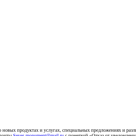
 новых продуктах и услугах, специальных предложениях и разл
 почты
Sever-monument@mail.ru
с пометкой «Отказ от уведомлени