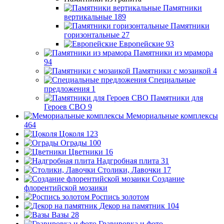
Памятники
вертикальные
189
Памятники
горизонтальные
27
Европейские
93
Памятники из мрамора
94
Памятники с мозаикой
4
Специальные
предложения
1
Памятники для
Героев СВО
9
Мемориальные комплексы
464
Цоколя
123
Ограды
100
Цветники
16
Надгробная плита
31
Столики, Лавочки
17
Создание
флорентийской мозаики
Роспись золотом
Декор на памятник
104
Вазы
28
Гравировка и фото